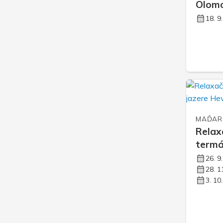
Olom
18. 9
MAĎAR
Relax
termá
26. 9
28. 1
3. 10