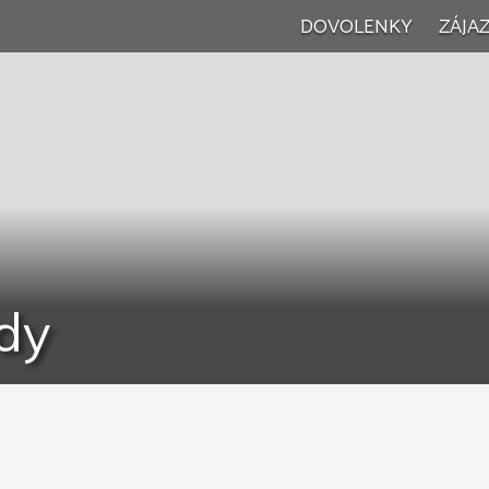
DOVOLENKY
ZÁJA
Vše
Wel
Vík
Jed
dy
Poz
Rod
Let