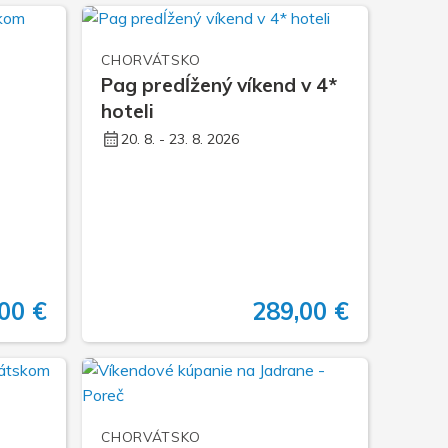
mieru zájazdy
nočné zájazdy
CHORVÁTSKO
Pag predĺžený víkend v 4*
né zájazdy
hoteli
20. 8. - 23. 8. 2026
00 €
289,00 €
CHORVÁTSKO