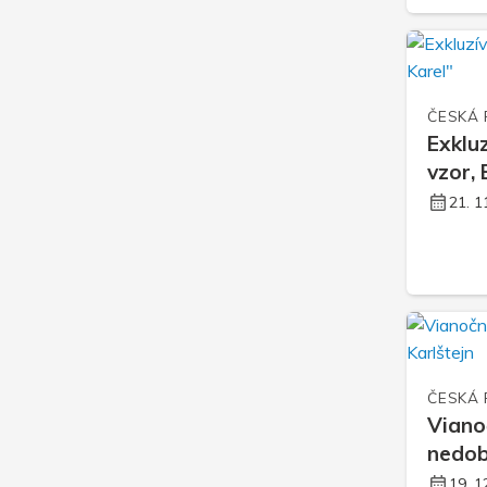
ČESKÁ 
Exklu
vzor,
21. 1
ČESKÁ 
Viano
nedob
19. 1