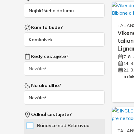
TALIAN
Kam to bude?
Víken
talia
Ligna
Kedy cestujete?
7. 8. 
14. 8
21. 8
a ďalš
Na ako dlho?
Odkiaľ cestujete?
Bánovce nad Bebravou
TALIAN