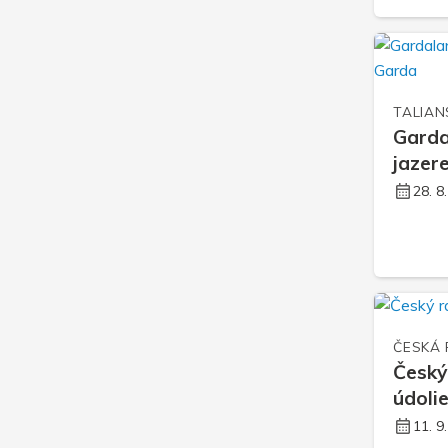
TALIAN
Garda
jazer
28. 8
ČESKÁ 
Český
údoli
11. 9