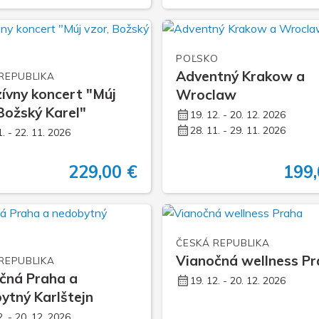
POĽSKO
Adventný Krakow a
REPUBLIKA
zívny koncert "Múj
Wroclaw
 Božský Karel"
19. 12. - 20. 12. 2026
28. 11. - 29. 11. 2026
1. - 22. 11. 2026
229,00 €
199,
ČESKÁ REPUBLIKA
Vianočná wellness P
REPUBLIKA
čná Praha a
19. 12. - 20. 12. 2026
ytný Karlštejn
2. - 20. 12. 2026