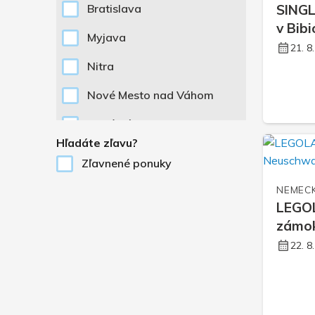
SINGL
Bratislava
v Bib
Myjava
21. 8
Nitra
Nové Mesto nad Váhom
Nové Zámky
Hľadáte zľavu?
Piešťany
Zľavnené ponuky
Senica
NEMEC
LEGOL
Trenčín
zámok
Trnava
22. 8
Viedeň
Žilina