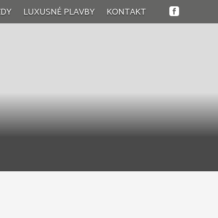
ZDY
LUXUSNÉ PLAVBY
KONTAKT
tky zájazdy
lness zájazdy
endové zájazdy
nodňové zájazdy
návacie zájazdy
inné zájazdy
né zájazdy