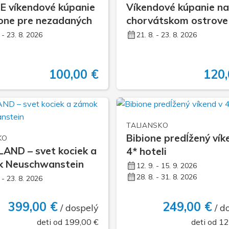
E víkendové kúpanie
Víkendové kúpanie n
ione pre nezadaných
chorvátskom ostrove
. - 23. 8. 2026
21. 8. - 23. 8. 2026
100,00 €
120,
TALIANSKO
Bibione predĺžený vík
KO
AND – svet kociek a
4* hoteli
 Neuschwanstein
12. 9. - 15. 9. 2026
28. 8. - 31. 8. 2026
. - 23. 8. 2026
399,00 €
249,00 €
/ dospelý
/ d
deti od 199,00 €
deti od 1