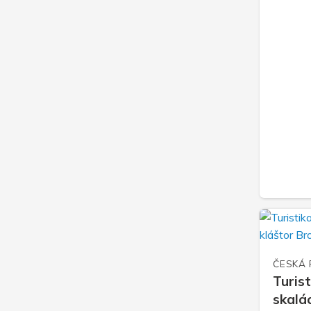
ČESKÁ 
Turis
skalá