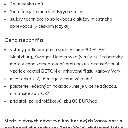
2x mestská daň
2x raňajky formou švédskych stolov
služby technického sprievodcu a služby miestneho
sprievodcu (v českom jazyku)
Cena nezahŕňa
vstupy podľa programu spolu v sume 60 EUR/os. -
Moritzburg, Zwinger, Becherovka (v múzeu Becherovky
máte v cene komentovanú prehliadku s degustáciou 4
vzoriek, koktejl BETON a limitovanú fľašu Karlovy Vary)
miestenka + 7,- € /nie je v cene zájazdu/
poistenie liečebných nákladov /nie je v cene zájazdu,
informujte sa v CK/
príplatok za jednolôžkovú izbu 80 EUR/noc
Medzi slávnych návštevníkov Karlových Varov patria
osobnosti ako ruský cár Peter Veľký, cisárovná Mária