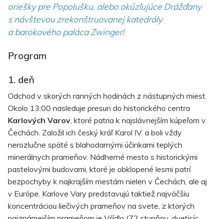
oriešky pre Popolušku, alebo okúzľujúce Drážďany
s návštevou zrekonštruovanej katedrály
a barokového paláca Zwinger!
Program
1. deň
Odchod v skorých ranných hodinách z nástupných miest.
Okolo 13:00 nasleduje presun do historického centra
Karlových Varov
, ktoré patria k najslávnejším kúpeľom v
Čechách. Založil ich český kráľ Karol IV. a boli vždy
nerozlučne späté s blahodarnými účinkami teplých
minerálnych prameňov. Nádherné mesto s historickými
pastelovými budovami, ktoré je obklopené lesmi patrí
bezpochyby k najkrajším mestám nielen v Čechách, ale aj
v Európe. Karlove Vary predstavujú taktiež najväčšiu
koncentráciou liečivých prameňov na svete, z ktorých
najznámejším prameňom je Vŕídlo (72 stupňov, dvetisíc