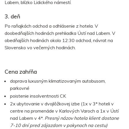
Labem, blízko Lidického námestí.
3. deň
Po raňajkách odchod a odhlásenie z hotela. V
doobedňajších hodinách prehliadka Ústí nad Labem. V
obedňajších hodinách okolo 12:30 odchod, návrat na
Slovensko vo večerných hodinách.
Cena zahŕňa
doprava luxusným klimatizovaným autobusom,
parkovné
poistenie insolventnosti CK
2x ubytovanie v dvojlôžkovej izbe (1x v 3* hoteli v
centre na promenáde v Karlových Varoch a 1x v Ústí
nad Labem v 4*.
Presný názov hotela klient dostane
7-10 dní pred zájazdom v pokynoch na cestu)