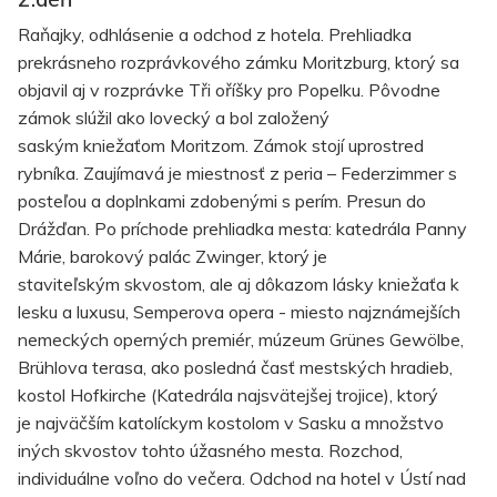
Raňajky, odhlásenie a odchod z hotela. Prehliadka
prekrásneho rozprávkového zámku Moritzburg, ktorý sa
objavil aj v rozprávke Tři oříšky pro Popelku. Pôvodne
zámok slúžil ako lovecký a bol založený
saským kniežaťom Moritzom. Zámok stojí uprostred
rybníka. Zaujímavá je miestnosť z peria – Federzimmer s
posteľou a doplnkami zdobenými s perím. Presun do
Drážďan. Po príchode prehliadka mesta: katedrála Panny
Márie, barokový palác Zwinger, ktorý je
staviteľským skvostom, ale aj dôkazom lásky kniežaťa k
lesku a luxusu, Semperova opera - miesto najznámejších
nemeckých operných premiér, múzeum Grünes Gewölbe,
Brühlova terasa, ako posledná časť mestských hradieb,
kostol Hofkirche (Katedrála najsvätejšej trojice), ktorý
je najväčším katolíckym kostolom v Sasku a množstvo
iných skvostov tohto úžasného mesta. Rozchod,
individuálne voľno do večera. Odchod na hotel v Ústí nad