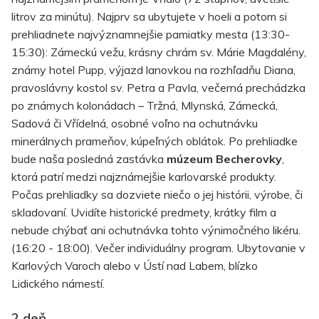
litrov za minútu). Najprv sa ubytujete v hoeli a potom si
prehliadnete najvýznamnejšie pamiatky mesta (13:30-
15:30): Zámeckú vežu, krásny chrám sv. Márie Magdalény,
známy hotel Pupp, výjazd lanovkou na rozhľadňu Diana,
pravoslávny kostol sv. Petra a Pavla, večerná prechádzka
po známych kolonádach – Tržná, Mlynská, Zámecká,
Sadová či Vřídelná, osobné voľno na ochutnávku
minerálnych prameňov, kúpeľných oblátok. Po prehliadke
bude naša posledná zastávka
múzeum Becherovky
,
ktorá patrí medzi najznámejšie karlovarské produkty.
Počas prehliadky sa dozviete niečo o jej histórii, výrobe, či
skladovaní. Uvidíte historické predmety, krátky film a
nebude chýbať ani ochutnávka tohto výnimočného likéru.
(16:20 - 18:00). Večer individuálny program. Ubytovanie v
Karlových Varoch alebo v Ústí nad Labem, blízko
Lidického námestí.
2.deň