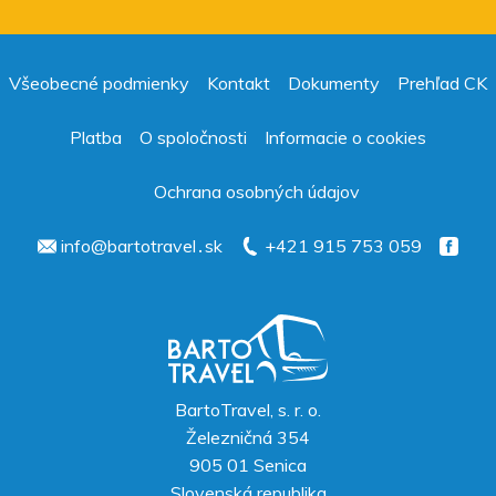
Všeobecné podmienky
Kontakt
Dokumenty
Prehľad CK
Platba
O spoločnosti
Informacie o cookies
Ochrana osobných údajov
info@bartotravel․sk
+421 915 753 059
BartoTravel, s. r. o.
Železničná 354
905 01
Senica
Slovenská republika