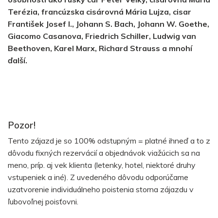
Terézia, francúzska cisárovná Mária Lujza, cisar
František Josef I., Johann S. Bach, Johann W. Goethe,
Giacomo Casanova, Friedrich Schiller, Ludwig van
Beethoven, Karel Marx, Richard Strauss a mnohí
ďalší.
Pozor!
Tento zájazd je so 100% odstupným = platné ihneď a to z
dôvodu fixných rezervácií a objednávok viažúcich sa na
meno, príp. aj vek klienta (letenky, hotel, niektoré druhy
vstupeniek a iné). Z uvedeného dôvodu odporúčame
uzatvorenie individuálneho poistenia storna zájazdu v
ľubovoľnej poisťovni.