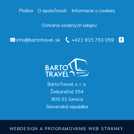
Platba
O spoločnosti
Informacie o cookies
Ochrana osobných údajov
info@bartotravel․sk
+421 915 753 059
BartoTravel, s. r. o.
Železničná 354
905 01
Senica
Slovenská republika
WEBDESIGN A PROGRAMOVANIE WEB STRÁNKY: