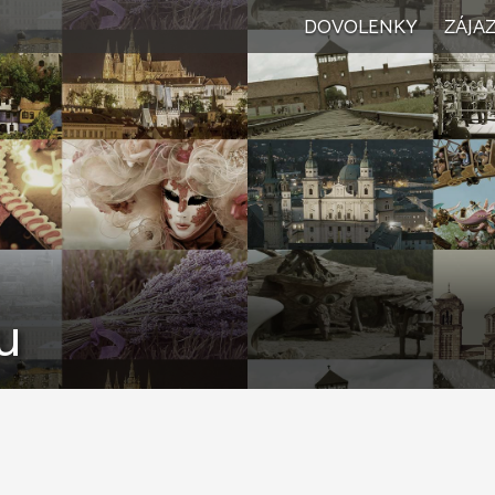
DOVOLENKY
ZÁJA
Vše
Wel
Vík
Jed
u
Poz
Rod
Let