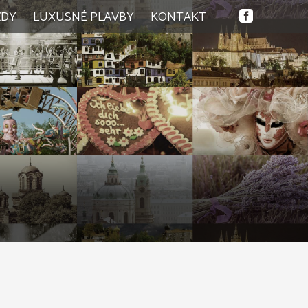
ZDY
LUXUSNÉ PLAVBY
KONTAKT
tky zájazdy
lness zájazdy
endové zájazdy
nodňové zájazdy
návacie zájazdy
inné zájazdy
né zájazdy