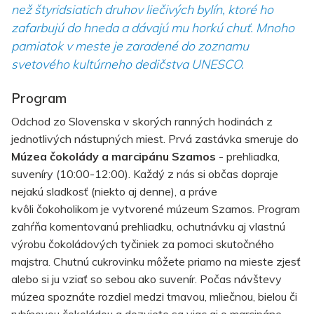
než štyridsiatich druhov liečivých bylín, ktoré ho
zafarbujú do hneda a dávajú mu horkú chuť. Mnoho
pamiatok v meste je zaradené do zoznamu
svetového kultúrneho dedičstva UNESCO.
Program
Odchod zo Slovenska v skorých ranných hodinách z
jednotlivých nástupných miest. Prvá zastávka smeruje do
Múzea čokolády a marcipánu Szamos
- prehliadka,
suveníry (10:00-12:00). Každý z nás si občas dopraje
nejakú sladkosť (niekto aj denne), a práve
kvôli čokoholikom je vytvorené múzeum Szamos. Program
zahŕňa komentovanú prehliadku, ochutnávku aj vlastnú
výrobu čokoládových tyčiniek za pomoci skutočného
majstra. Chutnú cukrovinku môžete priamo na mieste zjesť
alebo si ju vziať so sebou ako suvenír. Počas návštevy
múzea spoznáte rozdiel medzi tmavou, mliečnou, bielou či
rubínovou čokoládou a dozviete sa viac aj o marcipáne.