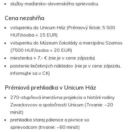
služby maďarsko-slovenského sprievodcu
Cena nezahŕňa
vstupenku do Unicum Ház (
Prémiový lístok:
5 500
HUF/osoba = 15 EUR)
vstupenku do Múzeum čokolády a marcipánu Szamos
(7500 HUF/osoba = 20 EUR)
miestenka + 7,- € (nie je v cene zájazdu)
poistenie liečebných nákladov (nie je v cene zájazdu,
informujte sa v CK)
Prémiová prehliadka v Unicum Ház
270-stupňová imerzívna projekcia o histórii rodiny
Zwackovcov a spoločnosti Unicum
(Trvanie: ~20
minút)
prehliadka starej pálenice a pivnice so
sprievodcom
(trvanie: ~60 minút)