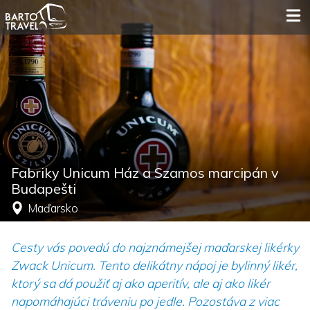
Fabriky Unicum Ház a Szamos marcipán v
Budapešti
Maďarsko
Cesty vás povedú do najznámejšej maďarskej likérky
Zwack Unicum. Tento delikátny nápoj je bylinný likér,
ktorý sa dá použiť aj ako aperitív, ale aj ako likér
napomáhajúci tráveniu po jedle. Pozostáva z viac