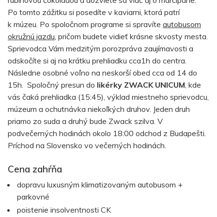
Po tomto zážitku si posedíte v kaviarni, ktorá patrí
k múzeu. Po spoločnom programe si spravíte
autobusom
okružnú jazdu
, pričom budete vidieť krásne skvosty mesta.
Sprievodca Vám medzitým porozpráva zaujímavosti a
odskočíte si aj na krátku prehliadku cca1h do centra.
Následne osobné voľno na neskorší obed cca od 14 do
15h. Spoločný presun do
likérky ZWACK UNICUM
, kde
vás čaká prehliadka (15:45), výklad miestneho sprievodcu,
múzeum a ochutnávka niekoľkých druhov. Jeden druh
priamo zo suda a druhý bude Zwack szilva. V
podvečerných hodinách okolo 18:00 odchod z Budapešti.
Príchod na Slovensko vo večerných hodinách.
Cena zahŕňa
dopravu luxusným klimatizovaným autobusom +
parkovné
poistenie insolventnosti CK