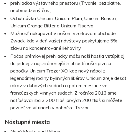
prehliadka výstavného priestoru
(Trvanie: bezplatne,
neobmedzený čas
)
Ochutnávka Unicum, Unicum Plum, Unicum Barista,
Unicum Orange Bitter a Unicum Riserva
Možnosť nakupovať v našom vzorkovom obchode
Zwack, kde v deň vašej návštevy poskytujeme 5%
zľavu na koncentrované liehoviny
Počas prémiovej prehliadky môžu naši hostia vstúpiť aj
do jednej z najchránenejších oblastí našej pivnice,
pobočky Unicum Trezor XO, kde nový nápoj z
legendárnej rodiny bylinných likérov Unicum zreje desať
rokov v dubových sudoch a potom mesiace vo
francúzskych vínnych sudoch. Z ročníka 2013 sme
nafľašovali iba 3 200 fliaš, prvých 200 fliaš si môžete
pozrieť vo vitrínach v pobočke Trezor.
Nástupné miesta
Nové Mesto nad Váhom