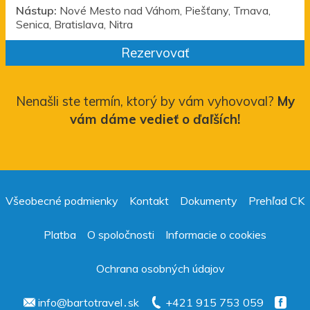
Nástup:
Nové Mesto nad Váhom, Piešťany, Trnava,
Senica, Bratislava, Nitra
Rezervovať
Nenašli ste termín, ktorý by vám vyhovoval?
My
vám dáme vedieť o ďaľších!
Všeobecné podmienky
Kontakt
Dokumenty
Prehľad CK
Platba
O spoločnosti
Informacie o cookies
Ochrana osobných údajov
info@bartotravel․sk
+421 915 753 059