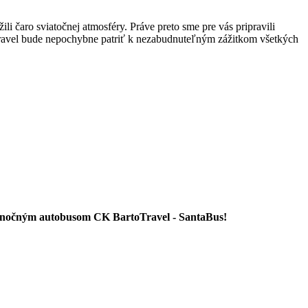
ili čaro sviatočnej atmosféry. Práve preto sme pre vás pripravili
ravel bude nepochybne patriť k nezabudnuteľným zážitkom všetkých
vianočným autobusom CK BartoTravel - SantaBus!