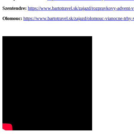
Szentendre:
https://www.bartotravel.sk/zajazd/rozpravkovy-advent-v
Olomouc:
https://www.bartotravel.sk/zajazd/olomouc-vianocne-trhy