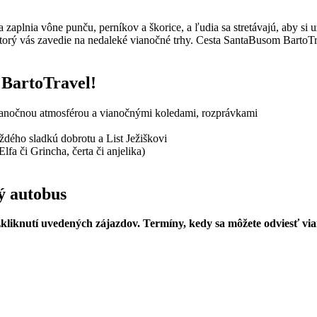
zaplnia vône punču, perníkov a škorice, a ľudia sa stretávajú, aby si už
orý vás zavedie na nedaleké vianočné trhy. Cesta SantaBusom BartoT
 BartoTravel!
anočnou atmosférou a vianočnými koledami, rozprávkami
aždého sladkú dobrotu a List Ježiškovi
fa či Grincha, čerta či anjelika)
ý autobus
zkliknutí uvedených zájazdov. Termíny, kedy sa môžete odviesť 