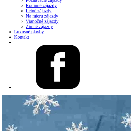
Poznávacie zájazdy
Rodinné zájazdy
Letné zájazdy
Na mieru zájazdy
Vianočné zájazdy
Zimné zájazdy
Luxusné plavby
Kontakt