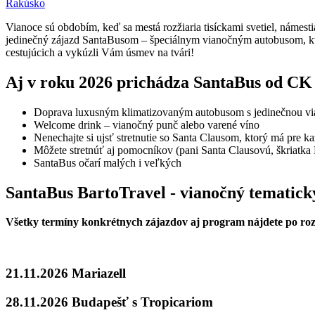
Rakúsko
Vianoce sú obdobím, keď sa mestá rozžiaria tisíckami svetiel, námestia 
jedinečný zájazd SantaBusom – špeciálnym vianočným autobusom, kt
cestujúcich a vykúzli Vám úsmev na tvári!
Aj v roku 2026 prichádza SantaBus od CK
Doprava luxusným klimatizovaným autobusom s jedinečnou vi
Welcome drink – vianočný punč alebo varené víno
Nenechajte si ujsť stretnutie so Santa Clausom, ktorý má pre k
Môžete stretnúť aj pomocníkov (pani Santa Clausovú, škriatka El
SantaBus očarí malých i veľkých
SantaBus BartoTravel - vianočný tematick
Všetky termíny konkrétnych zájazdov aj program nájdete po ro
21.11.2026 Mariazell
28.11.2026 Budapešť s Tropicariom