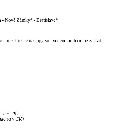
a - Nové Zámky* - Bratislava*
ých nie. Presné nástupy sú uvedené pri termíne zájazdu.
e sa v CK)
ujte sa v CK)