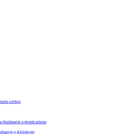
ehom-certov
a-budapest-s-tropicariom
udapest-s-klziskom