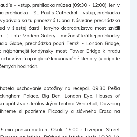
ud´s – vstup, prehliadka múzea (09:30 - 12:00), len v
ia prehliadka – St. Paul´s Cathedral – vstup, prehliadka
 a vydávala sa tu princezná Diana. Následne prechádzka
eď v šiestej časti Harryho dobrodružstva most zničili
. :-) Tate Modern Gallery - možnosť krátkej prehliadky
dlo Globe, prechádzka popri Temži - London Bridge,
 nájznámejší londýnsky most Tower Bridge k hradu
 uchovávajú aj anglické korunovačné klenoty (v prípade
ečerných hodinách.
hotela, uschovanie batožiny na recepcii. 09:30 Pešia
uckingham Palace, Big Ben, London Eye, Houses of
ka opátstva s kráľovskými hrobmi, Whitehall, Downing
 stihneme si pozrieme Piccadilly a slávneho Erosa na
45 min. presun metrom. Okolo 15:00 z Liverpool Street
Express na letisko. Príchod na letisko okolo 16:30. Vo