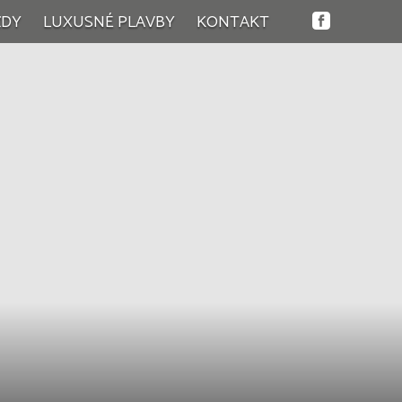
ZDY
LUXUSNÉ PLAVBY
KONTAKT
tky zájazdy
lness zájazdy
endové zájazdy
nodňové zájazdy
návacie zájazdy
inné zájazdy
né zájazdy