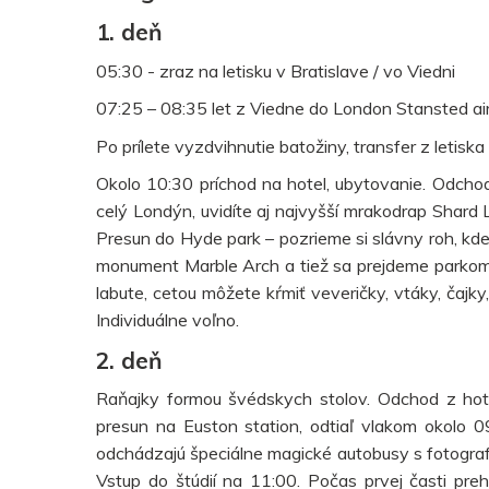
1. deň
05:30 - zraz na letisku v Bratislave / vo Viedni
07:25 – 08:35 let z Viedne do London Stansted air
Po prílete vyzdvihnutie batožiny, transfer z letiska 
Okolo 10:30 príchod na hotel, ubytovanie. Odcho
celý Londýn, uvidíte aj najvyšší mrakodrap Shar
Presun do Hyde park – pozrieme si slávny roh, kd
monument Marble Arch a tiež sa prejdeme parkom
labute, cetou môžete kŕmiť veveričky, vtáky, čajky,
Individuálne voľno.
2. deň
Raňajky formou švédskych stolov. Odchod z hot
presun na Euston station, odtiaľ vlakom okolo 0
odchádzajú špeciálne magické autobusy s fotografi
Vstup do štúdií na 11:00. Počas prvej časti preh