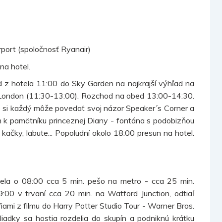
port (spoločnosť Ryanair)
na hotel.
d z hotela 11:00 do Sky Garden na najkrajší výhľad na
d London (11:30-13:00). Rozchod na obed 13:00-14:30.
e si každý môže povedať svoj názor Speaker´s Corner a
 k pamätníku princeznej Diany - fontána s podobizňou
 kačky, labute... Popoludní okolo 18:00 presun na hotel.
ela o 08:00 cca 5 min. pešo na metro - cca 25 min.
9:00 v trvaní cca 20 min. na Watford Junction, odtiaľ
ami z filmu do Harry Potter Studio Tour - Warner Bros.
liadky sa hostia rozdelia do skupín a podniknú krátku