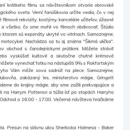
aní krátkeho filmu sa návštevníkom otvoria obrovské
ického sveta. Verní fanúšikovia určite vedia, čo v nej
filmové rekvizity, kostýmy, kancelárie učiteľov, úžasné
 a všetko, čo sme mohli vo filmoch obdivovať. Štúdio
 ktorom sú exponáty ukryté vo vitrínach. Samozrejme,
v motocykel. Nachádza sa tu aj známa "Šikmá ulička".
rov obchod s čarodejníckymi prútikmi. Môžete stráviť
ebo vyskúšať kultové a skutočne chutné krémové
emôžete vynechať fotku na nástupišti 9¾ s Rokfortským
ryho Vám môže sova sadnúť na plece. Samozrejme,
klubovňa, zakázaný les, ministerstvo mágie, Gringott
 ideme do krajiny mágie, aby sme zažili prekvapujúce a
ali na Harrym Potterovi a túžia ísť po stopách Harryho
! Odchod o 16:00 - 17:00. Večerná návšteva hračkárne
la. Presun na slávnu ulicu Sherlocka Holmesa - Baker