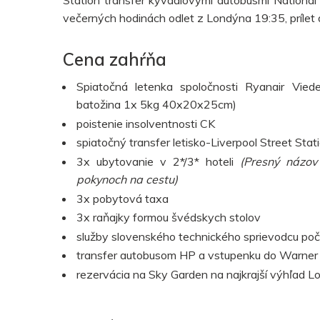
večerných hodinách odlet z Londýna 19:35, prílet 
Cena zahŕňa
Spiatočná letenka spoločnosti Ryanair Vied
batožina 1x 5kg 40x20x25cm)
poistenie insolventnosti CK
spiatočný transfer letisko-Liverpool Street St
3x ubytovanie v 2*/3* hoteli
(Presný názov
pokynoch na cestu)
3x pobytová taxa
3x raňajky formou švédskych stolov
služby slovenského technického sprievodcu poč
transfer autobusom HP a vstupenku do Warner B
rezervácia na Sky Garden na najkrajší výhľad L