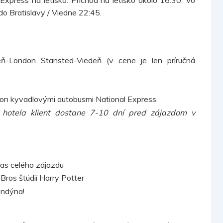
do Bratislavy / Viedne 22:45.
eň-London Stansted-Viedeň (v cene je len príručná
ation kyvadlovými autobusmi National Express
 hotela klient dostane 7-10 dní pred zájazdom v
as celého zájazdu
ros štúdií Harry Potter
ondýna!