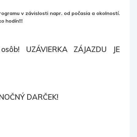
gramu v závislosti napr. od počasia a okolností.
o hodín!!!
 osôb! UZÁVIERKA ZÁJAZDU JE
ANOČNÝ DARČEK!