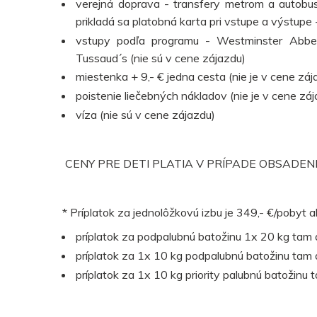
verejná doprava - transfery metrom a autobu
prikladá sa platobná karta pri vstupe a výstup
vstupy podľa programu - Westminster Abbe
Tussaud´s (nie sú v cene zájazdu)
miestenka + 9,- € jedna cesta (nie je v cene záj
poistenie liečebných nákladov (nie je v cene záj
víza (nie sú v cene zájazdu)
CENY PRE DETI PLATIA V PRÍPADE OBSADENIA z
* Príplatok za jednolôžkovú izbu je 349,- €/pobyt 
príplatok za podpalubnú batožinu 1x 20 kg tam a
príplatok za 1x 10 kg podpalubnú batožinu tam
príplatok za 1x 10 kg priority palubnú batožinu