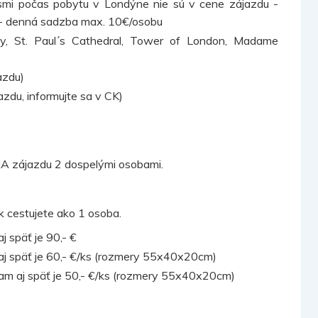
smi počas pobytu v Londýne nie sú v cene zájazdu -
e - denná sadzba max. 10€/osobu
y, St. Paul´s Cathedral, Tower of London, Madame
azdu)
azdu, informujte sa v CK)
ájazdu 2 dospelými osobami.
ak cestujete ako 1 osoba.
j späť je 90,- €
 aj späť je 60,- €/ks (rozmery 55x40x20cm)
 tam aj späť je 50,- €/ks (rozmery 55x40x20cm)