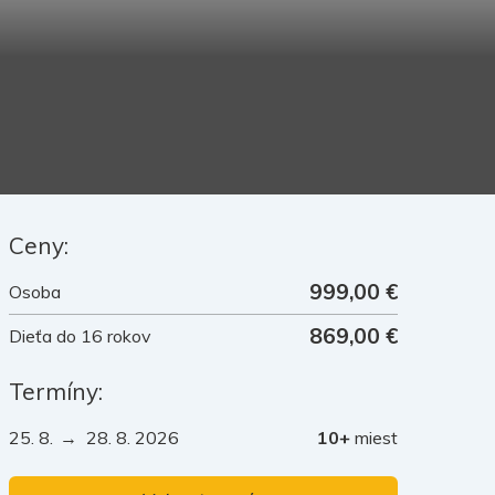
mieru zájazdy
nočné zájazdy
né zájazdy
Ceny:
999,00 €
Osoba
869,00 €
Dieťa do 16 rokov
Termíny:
25. 8.
→ 28. 8. 2026
10+
miest