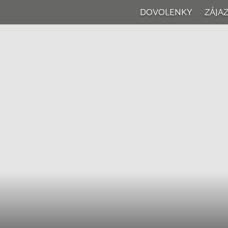
DOVOLENKY
ZÁJA
Vše
Wel
Vík
Jed
Poz
Rod
Let