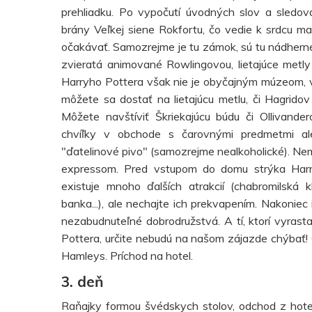
prehliadku. Po vypočutí úvodných slov a sledov
brány Veľkej siene Rokfortu, čo vedie k srdcu mag
očakávať. Samozrejme je tu zámok, sú tu nádherné 
zvieratá animované Rowlingovou, lietajúce metly
Harryho Pottera však nie je obyčajným múzeom, v
môžete sa dostať na lietajúcu metlu, či Hagrido
Môžete navštíviť Škriekajúcu búdu či Ollivande
chvíľky v obchode s čarovnými predmetmi al
"ďatelinové pivo" (samozrejme nealkoholické). N
expressom. Pred vstupom do domu strýka Har
existuje mnoho ďalších atrakcií (chabromilská 
banka...), ale nechajte ich prekvapením. Nakoniec
nezabudnuteľné dobrodružstvá. A tí, ktorí vyrast
Pottera, určite nebudú na našom zájazde chýbať
Hamleys. Príchod na hotel.
3. deň
Raňajky formou švédskych stolov, odchod z hote