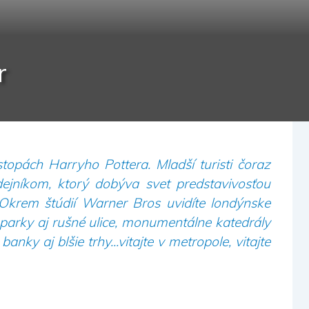
Na 
Via
r
Zim
opách Harryho Pottera. Mladší turisti čoraz
dejníkom, ktorý dobýva svet predstavivosťou
 Okrem štúdií Warner Bros uvidíte londýnske
parky aj rušné ulice, monumentálne katedrály
anky aj blšie trhy...vitajte v metropole, vitajte