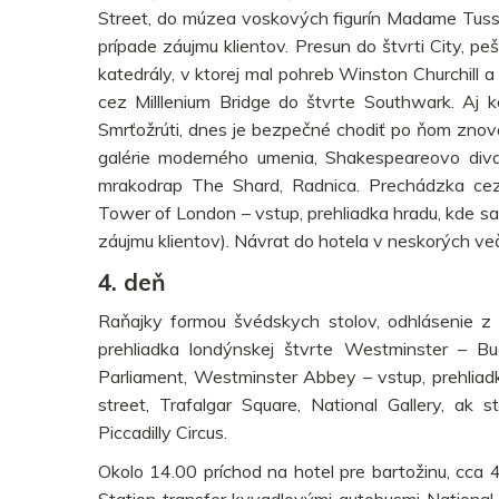
Street, do múzea voskových figurín Madame Tussa
prípade záujmu klientov. Presun do štvrti City, peš
katedrály, v ktorej mal pohreb Winston Churchill
cez Milllenium Bridge do štvrte Southwark. Aj k
Smrťožrúti, dnes je bezpečné chodiť po ňom znova
galérie moderného umenia, Shakespeareovo diva
mrakodrap The Shard, Radnica. Prechádzka cez
Tower of London – vstup, prehliadka hradu, kde sa
záujmu klientov). Návrat do hotela v neskorých v
4. deň
Raňajky formou švédskych stolov, odhlásenie z 
prehliadka londýnskej štvrte Westminster – B
Parliament, Westminster Abbey – vstup, prehliad
street, Trafalgar Square, National Gallery, ak
Piccadilly Circus.
Okolo 14.00 príchod na hotel pre bartožinu, cca 
Station transfer kyvadlovými autobusmi National 