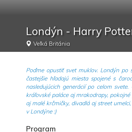
Londýn - Harry Potte
Veľká Británia
Poďme opustiť svet muklov. Londýn po st
častejšie hľadajú miesta spojené s čaro
nasledujúcich generácií po celom svete.
kráľovské paláce aj mrakodrapy, pokojné 
aj malé krčmičky, divadlá aj street umelci, b
v Londýne :)
Program