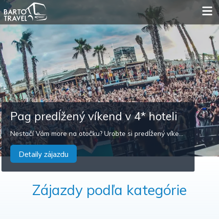
Pag predĺžený víkend v 4* hoteli
Nestačí Vám more na otočku? Urobte si predĺžený víkend! Nádych histórie, jedinečná gastronómia aj nočný život. Odskočte si na víkend na ostrov Pag! Že do Chorvátska to je naozaj na skok. Keď je vaša túžba po modrom oceáne silnejšia ako cesta samotná, vydajte sa na víkendové kúpanie do Jadranského mora. V práci už nemáte voľnú dovolenku a predsa by ste sa ešte radi poriadne vykúpali v mori, alebo sa prešli po pobreží? Je nás viac takých, čo by sme radi vyrazili von, ale práca to nedovolí. K moru sa dá vyraziť aj na jednu noc na víkend a nemusíte sa trápiť šoférovaním, či najazdenými kilometrami.
Detaily zájazdu
Zájazdy podľa kategórie