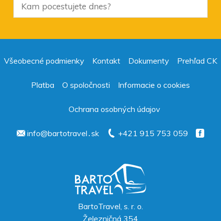
Všeobecné podmienky
Kontakt
Dokumenty
Prehľad CK
Platba
O spoločnosti
Informacie o cookies
Ochrana osobných údajov
info@bartotravel․sk
+421 915 753 059
BartoTravel, s. r. o.
Železničná 354